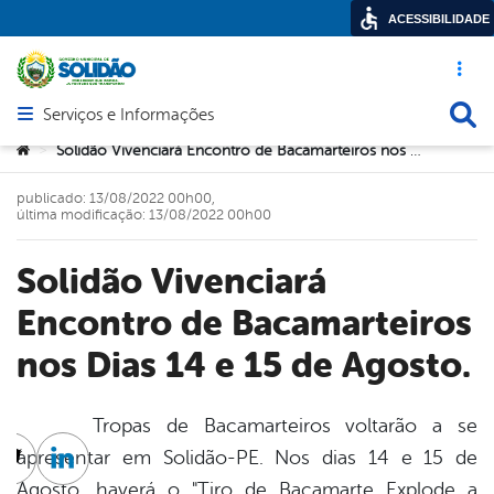
ACESSIBILIDADE
Acesso ráp
Busca
Serviços e Informações
Abrir menu principal de navegação
Você está aqui:
Solidão Vivenciará Encontro de Bacamarteiros nos Dias 14 e 15 de Agosto.
>
publicado: 13/08/2022 00h00,
última modificação: 13/08/2022 00h00
Solidão Vivenciará
Encontro de Bacamarteiros
nos Dias 14 e 15 de Agosto.
Tropas de Bacamarteiros voltarão a se
apresentar em Solidão-PE. Nos dias 14 e 15 de
cebook
Twitter
Linkedin
Agosto, haverá o "Tiro de Bacamarte Explode a