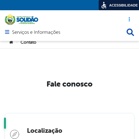
ACESSIBILIDADE
Acesso ráp
Busca
Serviços e Informações
Abrir menu principal de navegação
Você está aqui:
Contato
>
Fale conosco
Localização