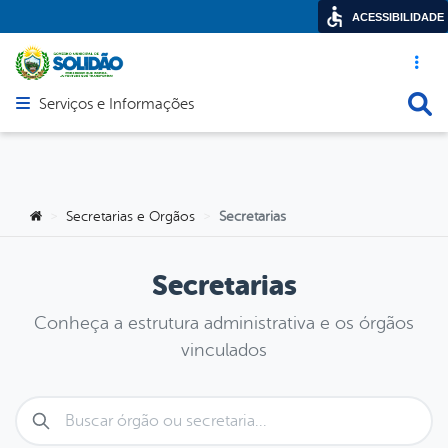
ACESSIBILIDADE
Acesso ráp
Busca
Serviços e Informações
Abrir menu principal de navegação
Você está aqui:
Secretarias e Orgãos
Secretarias
>
>
Secretarias
Conheça a estrutura administrativa e os órgãos
vinculados