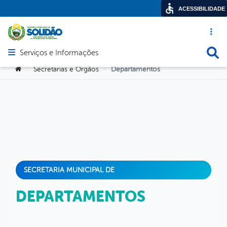
ACESSIBILIDADE
Acesso ráp
Busca
Serviços e Informações
Abrir menu principal de navegação
Você está aqui:
Secretarias e Orgãos
Departamentos
>
>
SECRETARIA MUNICIPAL DE
DEPARTAMENTOS