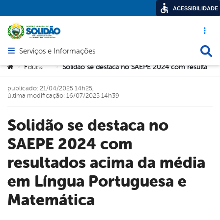
ACESSIBILIDADE
Acesso ráp
Busca
Serviços e Informações
Abrir menu principal de navegação
Você está aqui:
Educação
Solidão se destaca no SAEPE 2024 com resultados acima da média em Língua Portuguesa e Matemática
>
>
publicado: 21/04/2025 14h25,
última modificação: 16/07/2025 14h39
Solidão se destaca no
SAEPE 2024 com
resultados acima da média
em Língua Portuguesa e
Matemática