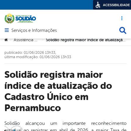
ACESSIBILIDADE
Acesso ráp
Busca
Serviços e Informações
Abrir menu principal de navegação
Você está aqui:
Assistência Social
Solidão registra maior índice de atualização do Cadastro Único em Pernambuco
>
>
publicado: 01/06/2026 13h33,
última modificação: 01/06/2026 13h33
Solidão registra maior
índice de atualização do
Cadastro Único em
Pernambuco
Solidão alcançou um importante reconhecimento
estadual ao registrar em abril de 2026, a maior Taxa de