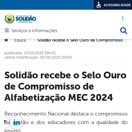
ACESSIBILIDADE
Acesso ráp
Busca
Serviços e Informações
Abrir menu principal de navegação
Você está aqui:
Educação
Solidão recebe o Selo Ouro de Compromisso de Alfabetização MEC 2024
>
>
publicado: 13/02/2025 08h32,
última modificação: 05/05/2025 10h05
Solidão recebe o Selo Ouro
de Compromisso de
Alfabetização MEC 2024
Reconhecimento Nacional destaca o compromisso
da gestão e dos educadores com a qualidade do
cebook
Twitter
Linkedin
ensino.