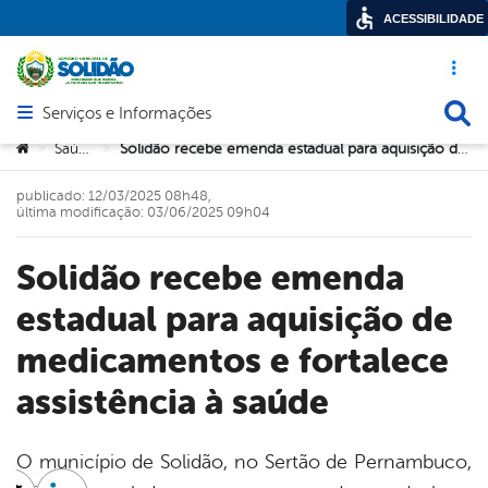
ACESSIBILIDADE
Acesso ráp
Busca
Serviços e Informações
Abrir menu principal de navegação
Você está aqui:
Saúde
Solidão recebe emenda estadual para aquisição de medicamentos e fortalece assistência à saúde
>
>
publicado: 12/03/2025 08h48,
última modificação: 03/06/2025 09h04
Solidão recebe emenda
estadual para aquisição de
medicamentos e fortalece
assistência à saúde
O município de Solidão, no Sertão de Pernambuco,