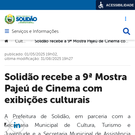
ACESSIBILIDADE
Acesso ráp
Busca
Serviços e Informações
Abrir menu principal de navegação
Você está aqui:
Cultura
Solidão recebe a 9ª Mostra Pajeú de Cinema com exibições culturais
>
>
publicado: 01/05/2025 19h02,
última modificação: 31/08/2025 19h27
Solidão recebe a 9ª Mostra
Pajeú de Cinema com
exibições culturais
A Prefeitura de Solidão, em parceria com a
Secretaria Municipal de Cultura, Turismo e
cebook
Twitter
Linkedin
Juventude e a Secretaria Municipal de Assistência