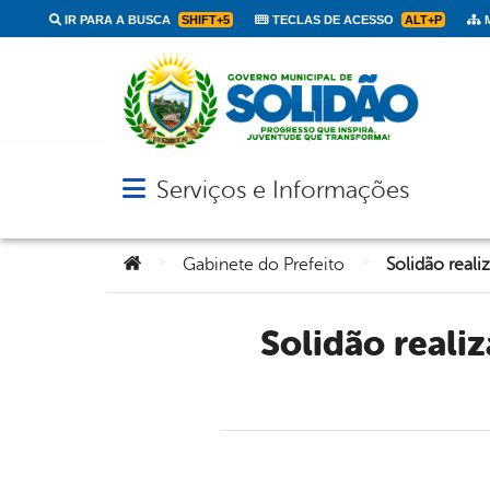
IR PARA A BUSCA
SHIFT+5
TECLAS DE ACESSO
ALT+P
M
Serviços e Informações
Abrir menu principal de navegação
Você está aqui:
>
>
Gabinete do Prefeito
Solidão realiza Semana de Conscientização em Defesa do