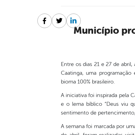
Facebook
Twitter
Linkedin
Município promove ações de cuidado e respeito ao meio
Entre os dias 21 e 27 de abri
Caatinga, uma programação e
bioma 100% brasileiro.
A iniciativa foi inspirada pel
e o lema bíblico “Deus viu q
sentimento de pertencimento, 
A semana foi marcada por uma 