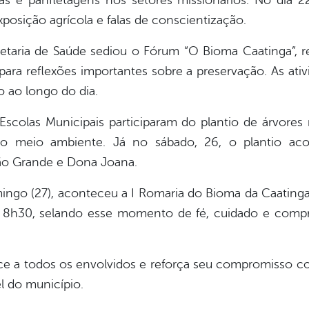
sitas e panfletagens nos setores missionários. No dia 
exposição agrícola e falas de conscientização.
retaria de Saúde sediou o Fórum “O Bioma Caatinga”, r
para reflexões importantes sobre a preservação. As ati
 ao longo do dia.
as Escolas Municipais participaram do plantio de árvore
 meio ambiente. Já no sábado, 26, o plantio aco
ão Grande e Dona Joana.
ngo (27), aconteceu a I Romaria do Bioma da Caating
s 8h30, selando esse momento de fé, cuidado e comp
dece a todos os envolvidos e reforça seu compromisso 
l do município.