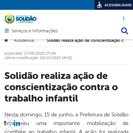
ACESSIBILIDADE
Acesso ráp
Busca
Serviços e Informações
Abrir menu principal de navegação
Você está aqui:
Assistência Social
Solidão realiza ação de conscientização contra o trabalho infantil
>
>
publicado: 17/06/2025 17h38,
última modificação: 04/10/2025 18h52
Solidão realiza ação de
conscientização contra o
trabalho infantil
Neste domingo, 15 de junho, a Prefeitura de Solidão
promoveu uma importante mobilização de
cebook
Twitter
Linkedin
combate ao trabalho infantil. A ação foi realizada