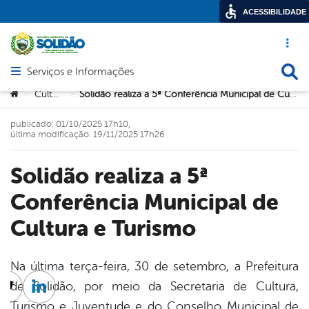
ACESSIBILIDADE
Acesso ráp
Busca
Serviços e Informações
Abrir menu principal de navegação
Você está aqui:
Cultura
Solidão realiza a 5ª Conferência Municipal de Cultura e Turismo
>
>
publicado: 01/10/2025 17h10,
última modificação: 19/11/2025 17h26
Solidão realiza a 5ª
Conferência Municipal de
Cultura e Turismo
Na última terça-feira, 30 de setembro, a Prefeitura
de Solidão, por meio da Secretaria de Cultura,
cebook
Twitter
Linkedin
Turismo e Juventude e do Conselho Municipal de