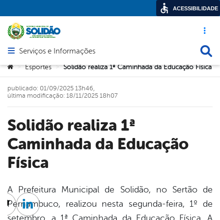
ACESSIBILIDADE
Acesso ráp
Busca
Serviços e Informações
Abrir menu principal de navegação
Você está aqui:
Esportes
Solidão realiza 1ª Caminhada da Educação Física
>
>
publicado: 01/09/2025 13h46,
última modificação: 18/11/2025 18h07
Solidão realiza 1ª
Caminhada da Educação
Física
A Prefeitura Municipal de Solidão, no Sertão de
Pernambuco, realizou nesta segunda-feira, 1º de
cebook
Twitter
Linkedin
setembro, a 1ª Caminhada da Educação Física. A