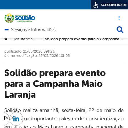
ACESSIBILIDADE
Acesso ráp
Busca
Serviços e Informações
Abrir menu principal de navegação
Você está aqui:
Assistência Social
Solidão prepara evento para a Campanha Maio Laranja
>
>
publicado: 21/05/2026 09h23,
última modificação: 25/05/2026 10h05
Solidão prepara evento
para a Campanha Maio
Laranja
Solidão realiza amanhã, sexta-feira, 22 de maio de
2026, uma importante palestra de conscientização
cebook
Twitter
Linkedin
em alusão ao Maio Laranja, campanha nacional de