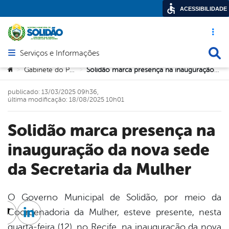
ACESSIBILIDADE
Acesso ráp
Busca
Serviços e Informações
Abrir menu principal de navegação
Você está aqui:
Gabinete do Prefeito
Solidão marca presença na inauguração da nova sede da Secretaria da Mulher
>
>
publicado: 13/03/2025 09h36,
última modificação: 18/08/2025 10h01
Solidão marca presença na
inauguração da nova sede
da Secretaria da Mulher
O Governo Municipal de Solidão, por meio da
Coordenadoria da Mulher, esteve presente, nesta
cebook
Twitter
Linkedin
quarta-feira (12), no Recife, na inauguração da nova