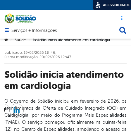
ACESSIBILIDADE
Acesso ráp
Busca
Serviços e Informações
Abrir menu principal de navegação
Você está aqui:
Saúde
Solidão inicia atendimento em cardiologia
>
>
publicado: 19/02/2026 11h46,
última modificação: 20/02/2026 12h47
Solidão inicia atendimento
em cardiologia
O Governo de Solidão iniciou em fevereiro de 2026, os
atendimentos da Oferta de Cuidado Integrado (OCI) em
cebook
Twitter
Linkedin
Cardiologia, por meio do Programa Mais Especialidades
(PMAE). O serviço começou oficialmente na quinta-feira
(12), no Centro de Especialidades, ampliando o acesso da