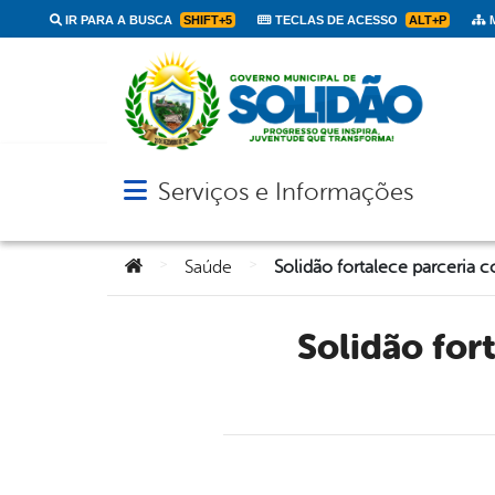
IR PARA A BUSCA
SHIFT+5
TECLAS DE ACESSO
ALT+P
M
Serviços e Informações
Abrir menu principal de navegação
Você está aqui:
>
>
Saúde
Solidão fortalece parceria com Fiocruz Brasília para o