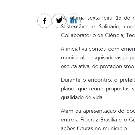
Na última sexta-feira, 15 de
Facebook
Twitter
Linkedin
Sustentável e Solidário, c
CoLaboratório de Ciência, Tecn
A iniciativa contou com emen
municipal, pesquisadoras pop
escuta ativa, do protagonismo
Durante o encontro, o prefei
plano, que reúne propostas v
qualidade de vida.
Além da apresentação do do
entre a Fiocruz Brasília e o G
ações futuras no município.