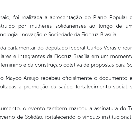
 maio, foi realizada a apresentação do Plano Popular
onstruído por mulheres solidanenses ao longo de 
ologia, Inovação e Sociedade da Fiocruz Brasília.
da parlamentar do deputado federal Carlos Veras e reu
ulares e integrantes da Fiocruz Brasília em um moment
 feminino e da construção coletiva de propostas para So
to Mayco Araújo recebeu oficialmente o documento e
oltadas à promoção da saúde, fortalecimento social, s
cumento, o evento também marcou a assinatura do Te
overno de Solidão, fortalecendo o vínculo instituciona