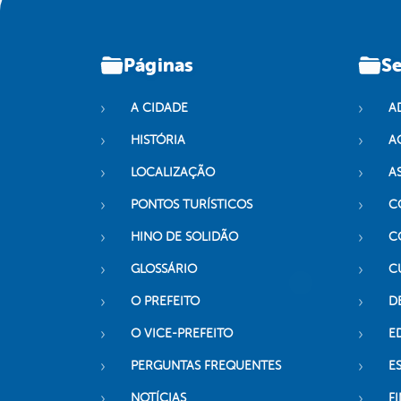
Páginas
Se
A CIDADE
A
HISTÓRIA
A
LOCALIZAÇÃO
A
PONTOS TURÍSTICOS
C
HINO DE SOLIDÃO
C
GLOSSÁRIO
C
O PREFEITO
D
O VICE-PREFEITO
E
PERGUNTAS FREQUENTES
E
NOTÍCIAS
F