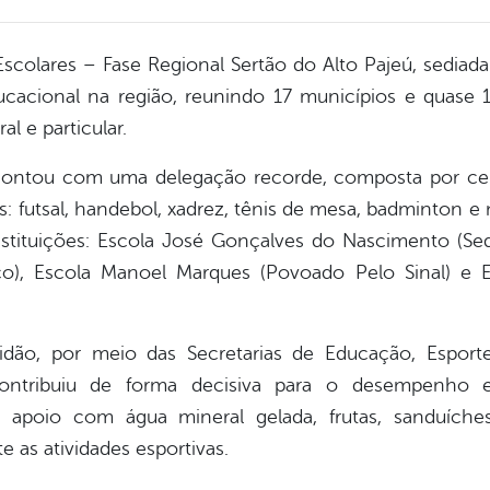
colares – Fase Regional Sertão do Alto Pajeú, sediada
acional na região, reunindo 17 municípios e quase 1
al e particular.
ontou com uma delegação recorde, composta por cerca
: futsal, handebol, xadrez, tênis de mesa, badminton e
nstituições: Escola José Gonçalves do Nascimento (S
o), Escola Manoel Marques (Povoado Pelo Sinal) e Es
dão, por meio das Secretarias de Educação, Esportes
 contribuiu de forma decisiva para o desempenho e
 apoio com água mineral gelada, frutas, sanduíche
 as atividades esportivas.