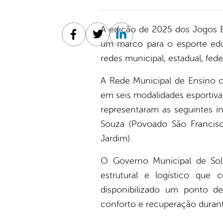
A edição de 2025 dos Jogos Es
Facebook
Twitter
Linkedin
um marco para o esporte educ
redes municipal, estadual, feder
A Rede Municipal de Ensino c
em seis modalidades esportivas
representaram as seguintes i
Souza (Povoado São Francisc
Jardim).
O Governo Municipal de Soli
estrutural e logístico que
disponibilizado um ponto de
conforto e recuperação durante