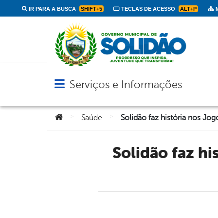
IR PARA A BUSCA
SHIFT+5
TECLAS DE ACESSO
ALT+P
M
Serviços e Informações
Abrir menu principal de navegação
Você está aqui:
>
>
Saúde
Solidão faz história nos Jogos Escolares do Sertão do Alto