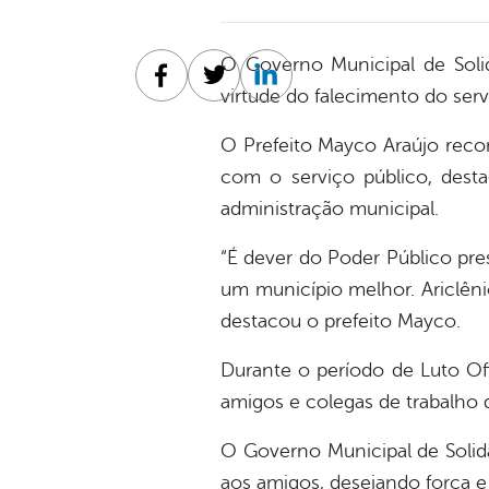
O Governo Municipal de Solid
Facebook
Twitter
Linkedin
virtude do falecimento do serv
O Prefeito Mayco Araújo reco
com o serviço público, dest
administração municipal.
“É dever do Poder Público pre
um município melhor. Ariclên
destacou o prefeito Mayco.
Durante o período de Luto Ofic
amigos e colegas de trabalho d
O Governo Municipal de Solidã
aos amigos, desejando força e