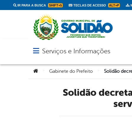
IR PARA A BUSCA
SHIFT+5
TECLAS DE ACESSO
ALT+P
M
Serviços e Informações
Abrir menu principal de navegação
Você está aqui:
>
>
Gabinete do Prefeito
Solidão decreta Luto Oficial de três dias pelo falecimento do
serv