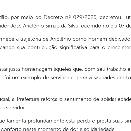
ão, por meio do Decreto nº 029/2025, decretou Luto
idor José Ariclênio Simão da Silva, ocorrido no dia 07 
nhece a trajetória de Ariclênio como homem dedicad
acando sua contribuição significativa para o cresci
star justa homenagem àqueles que, com seu trabalho e
io foi um exemplo de servidor e deixará saudades em t
ial, a Prefeitura reforça o sentimento de solidariedade
o servidor.
o lamenta profundamente esta perda e presta suas sin
 conforto neste momento de dor e solidariedade.