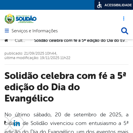
ACESSIBILIDADE
Acesso ráp
Busca
Serviços e Informações
Abrir menu principal de navegação
Você está aqui:
Cultura
Solidão celebra com fé a 5ª edição do Dia do Evangélico
>
>
publicado: 21/09/2025 10h44,
última modificação: 19/11/2025 11h22
Solidão celebra com fé a 5ª
edição do Dia do
Evangélico
No último sábado, 20 de setembro de 2025, a
cidade de Solidão vivenciou com entusiasmo a 5ª
cebook
Twitter
Linkedin
edição do Dia do Evangélico, um dos eventos mais