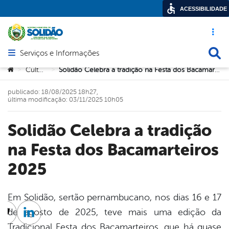
ACESSIBILIDADE
Acesso ráp
Busca
Serviços e Informações
Abrir menu principal de navegação
Você está aqui:
Cultura
Solidão Celebra a tradição na Festa dos Bacamarteiros 2025
>
>
publicado: 18/08/2025 18h27,
última modificação: 03/11/2025 10h05
Solidão Celebra a tradição
na Festa dos Bacamarteiros
2025
Em Solidão, sertão pernambucano, nos dias 16 e 17
de agosto de 2025, teve mais uma edição da
cebook
Twitter
Linkedin
Tradicional Festa dos Bacamarteiros, que há quase