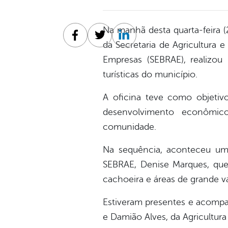
Na manhã desta quarta-feira (2
Facebook
Twitter
Linkedin
da Secretaria de Agricultura 
Empresas (SEBRAE), realizou
turísticas do município.
A oficina teve como objetivo
desenvolvimento econômico
comunidade.
Na sequência, aconteceu uma
SEBRAE, Denise Marques, que 
cachoeira e áreas de grande val
Estiveram presentes e acompan
e Damião Alves, da Agricultur