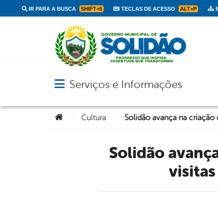
IR PARA A BUSCA
SHIFT+5
TECLAS DE ACESSO
ALT+P
M
Serviços e Informações
Abrir menu principal de navegação
Você está aqui:
>
>
Cultura
Solidão avança na criação de rotas turísticas com oficinas e
visita