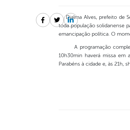
Djalma Alves, prefeito de So
Facebook
Twitter
Linkedin
toda população solidanense par
emancipação política. O mom
A programação completa co
10h30min haverá missa em aç
Parabéns à cidade e, às 21h, 