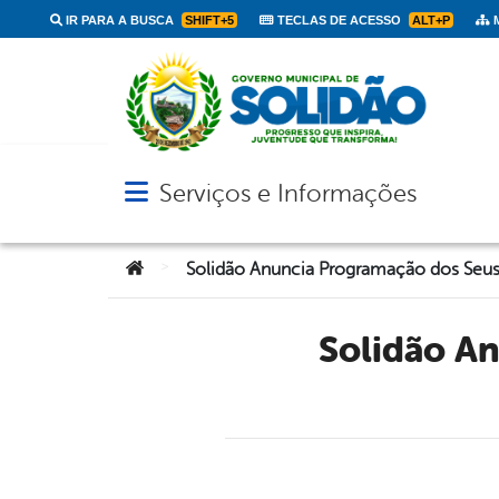
IR PARA A BUSCA
SHIFT+5
TECLAS DE ACESSO
ALT+P
M
Serviços e Informações
Abrir menu principal de navegação
Você está aqui:
>
Solidão Anuncia Programação dos Seus 59 Anos de