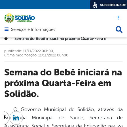
ACESSIBILIDADE
Acesso ráp
Busca
Serviços e Informações
Abrir menu principal de navegação
Você está aqui:
Semana do Bebê iniciará na próxima Quarta-Feira em Solidão.
>
publicado: 11/11/2022 00h00,
última modificação: 11/11/2022 00h00
Semana do Bebê iniciará na
próxima Quarta-Feira em
Solidão.
O Governo Municipal de Solidão, através da
Secretaria Municipal de Sáude, Secretaria de
cebook
Twitter
Linkedin
Assistência Social e Secretaria de Educação realiza