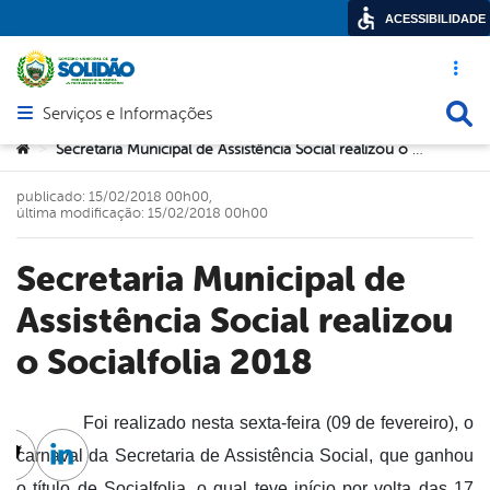
ACESSIBILIDADE
Acesso ráp
Busca
Serviços e Informações
Abrir menu principal de navegação
Você está aqui:
Secretaria Municipal de Assistência Social realizou o Socialfolia 2018
>
publicado: 15/02/2018 00h00,
última modificação: 15/02/2018 00h00
Secretaria Municipal de
Assistência Social realizou
o Socialfolia 2018
Foi realizado nesta sexta-feira (09 de fevereiro), o
carnaval da Secretaria de Assistência Social, que ganhou
cebook
Twitter
Linkedin
o título de Socialfolia, o qual teve início por volta das 17