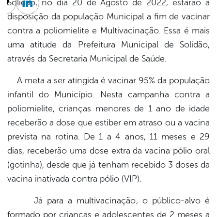
Solidão, no dia 20 de Agosto de 2022, estarão à
cebook
Twitter
Linkedin
disposição da população Municipal a fim de vacinar
contra a poliomielite e Multivacinação. Essa é mais
uma atitude da Prefeitura Municipal de Solidão,
através da Secretaria Municipal de Saúde.
A meta a ser atingida é vacinar 95% da população
infantil do Município. Nesta campanha contra a
poliomielite, crianças menores de 1 ano de idade
receberão a dose que estiber em atraso ou a vacina
prevista na rotina. De 1 a 4 anos, 11 meses e 29
dias, receberão uma dose extra da vacina pólio oral
(gotinha), desde que já tenham recebido 3 doses da
vacina inativada contra pólio (VIP).
Já para a multivacinação, o público-alvo é
formado por crianças e adolescentes de 2 meses a