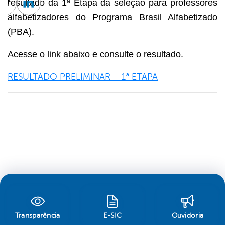
resultado da 1ª Etapa da seleção para professores
cebook
Twitter
Linkedin
alfabetizadores do Programa Brasil Alfabetizado
(PBA).
Acesse o link abaixo e consulte o resultado.
RESULTADO PRELIMINAR – 1ª ETAPA
Transparência
E-SIC
Ouvidoria