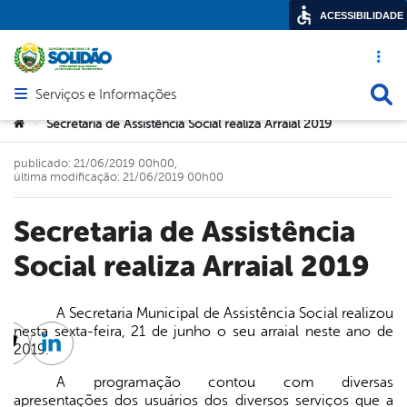
ACESSIBILIDADE
Acesso ráp
Busca
Serviços e Informações
Abrir menu principal de navegação
Você está aqui:
Secretaria de Assistência Social realiza Arraial 2019
>
publicado: 21/06/2019 00h00,
última modificação: 21/06/2019 00h00
Secretaria de Assistência
Social realiza Arraial 2019
A Secretaria Municipal de Assistência Social realizou
nesta sexta-feira, 21 de junho o seu arraial neste ano de
2019.
cebook
Twitter
Linkedin
A programação contou com diversas
apresentações dos usuários dos diversos serviços que a