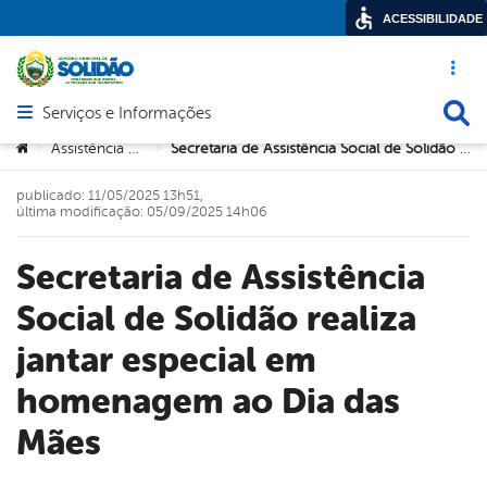
ACESSIBILIDADE
Acesso ráp
Busca
Serviços e Informações
Abrir menu principal de navegação
Você está aqui:
Assistência Social
Secretaria de Assistência Social de Solidão realiza jantar especial em homenagem ao Dia das Mães
>
>
publicado: 11/05/2025 13h51,
última modificação: 05/09/2025 14h06
Secretaria de Assistência
Social de Solidão realiza
jantar especial em
homenagem ao Dia das
Mães