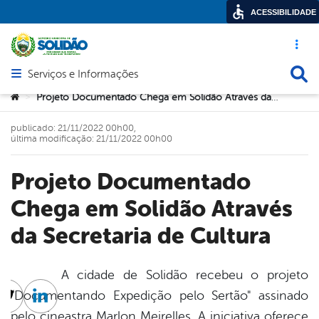
ACESSIBILIDADE
Acesso ráp
Busca
Serviços e Informações
Abrir menu principal de navegação
Você está aqui:
Projeto Documentado Chega em Solidão Através da Secretaria de Cultura
>
publicado: 21/11/2022 00h00,
última modificação: 21/11/2022 00h00
Projeto Documentado
Chega em Solidão Através
da Secretaria de Cultura
A cidade de Solidão recebeu o projeto
"Documentando Expedição pelo Sertão" assinado
cebook
Twitter
Linkedin
pelo cineastra Marlon Meirelles. A iniciativa oferece