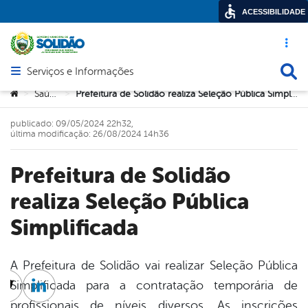
ACESSIBILIDADE
Acesso ráp
Busca
Serviços e Informações
Abrir menu principal de navegação
Você está aqui:
Saúde
Prefeitura de Solidão realiza Seleção Pública Simplificada
>
>
publicado: 09/05/2024 22h32,
última modificação: 26/08/2024 14h36
Prefeitura de Solidão
realiza Seleção Pública
Simplificada
A Prefeitura de Solidão vai realizar Seleção Pública
Simplificada para a contratação temporária de
cebook
Twitter
Linkedin
profissionais de níveis diversos. As inscrições