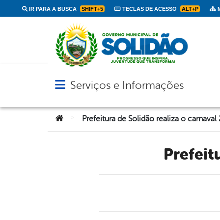
IR PARA A BUSCA
SHIFT+5
TECLAS DE ACESSO
ALT+P
M
Serviços e Informações
Abrir menu principal de navegação
Você está aqui:
>
Prefeitura de Solidão realiza o carnaval
Prefei