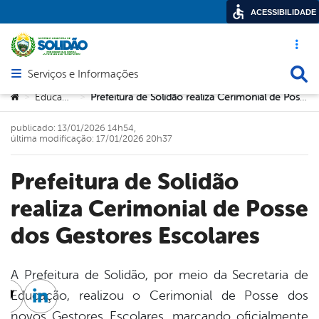
ACESSIBILIDADE
Acesso ráp
Busca
Serviços e Informações
Abrir menu principal de navegação
Você está aqui:
Educação
Prefeitura de Solidão realiza Cerimonial de Posse dos Gestores Escolares
>
>
publicado: 13/01/2026 14h54,
última modificação: 17/01/2026 20h37
Prefeitura de Solidão
realiza Cerimonial de Posse
dos Gestores Escolares
A Prefeitura de Solidão, por meio da Secretaria de
Educação, realizou o Cerimonial de Posse dos
cebook
Twitter
Linkedin
novos Gestores Escolares, marcando oficialmente