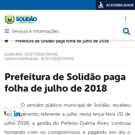
ACESSIBILIDADE
Acesso ráp
Busca
Serviços e Informações
Abrir menu principal de navegação
Você está aqui:
Prefeitura de Solidão paga folha de julho de 2018
>
publicado: 31/07/2018 00h00,
última modificação: 31/07/2018 00h00
Prefeitura de Solidão paga
folha de julho de 2018
O servidor público municipal de Solidão, recebeu
seu pagamento referente a julho nesta terça-feira (31 de
cebook
Twitter
Linkedin
julho 2018), a gestão do Prefeito Djalma Alves, continua
honrando com os compromissos e pagando em dia o