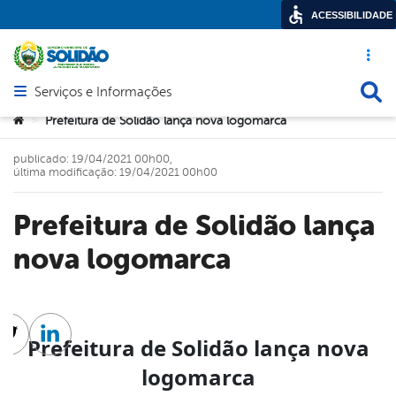
ACESSIBILIDADE
Acesso ráp
Busca
Serviços e Informações
Abrir menu principal de navegação
Você está aqui:
Prefeitura de Solidão lança nova logomarca
>
publicado: 19/04/2021 00h00,
última modificação: 19/04/2021 00h00
Prefeitura de Solidão lança
nova logomarca
Prefeitura de Solidão lança nova
cebook
Twitter
Linkedin
logomarca