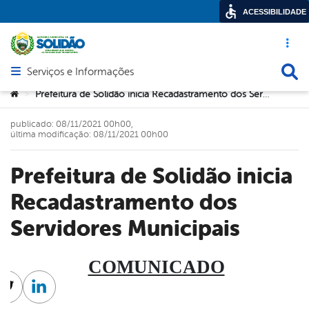
ACESSIBILIDADE
Acesso ráp
Busca
Serviços e Informações
Abrir menu principal de navegação
Você está aqui:
Prefeitura de Solidão inicia Recadastramento dos Servidores Municipais
>
publicado: 08/11/2021 00h00,
última modificação: 08/11/2021 00h00
Prefeitura de Solidão inicia
Recadastramento dos
Servidores Municipais
COMUNICADO
cebook
Twitter
Linkedin