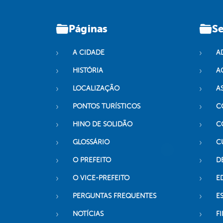
Páginas
Se
A CIDADE
A
HISTÓRIA
A
LOCALIZAÇÃO
A
PONTOS TURÍSTICOS
C
HINO DE SOLIDÃO
C
GLOSSÁRIO
C
O PREFEITO
D
O VICE-PREFEITO
E
PERGUNTAS FREQUENTES
E
NOTÍCIAS
F