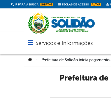
IR PARA A BUSCA
SHIFT+5
TECLAS DE ACESSO
ALT+P
M
Serviços e Informações
Abrir menu principal de navegação
Você está aqui:
>
Prefeitura de Solidão inicia pagamento da folha de Julho