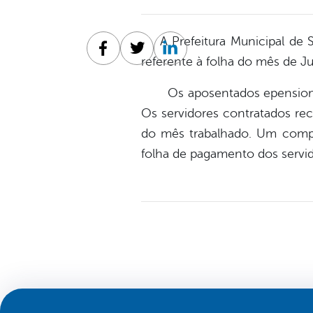
A Prefeitura Municipal de S
Facebook
Twitter
Linkedin
referente à folha do mês de J
Os aposentados epensionista
Os servidores contratados re
do mês trabalhado. Um comp
folha de pagamento dos servid