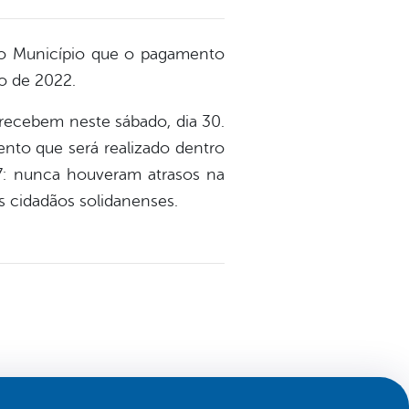
do Município que o pagamento
ho de 2022.
ecebem neste sábado, dia 30.
nto que será realizado dentro
: nunca houveram atrasos na
s cidadãos solidanenses.