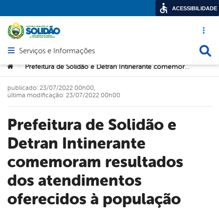
ACESSIBILIDADE
Acesso ráp
Busca
Serviços e Informações
Abrir menu principal de navegação
Você está aqui:
Prefeitura de Solidão e Detran Intinerante comemoram resultados dos atendimentos oferecidos à população
>
publicado: 23/07/2022 00h00,
última modificação: 23/07/2022 00h00
Prefeitura de Solidão e
Detran Intinerante
comemoram resultados
dos atendimentos
oferecidos à população