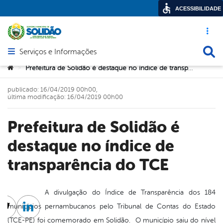
ACESSIBILIDADE
Acesso ráp
Busca
Serviços e Informações
Abrir menu principal de navegação
Você está aqui:
Prefeitura de Solidão é destaque no índice de transparência do TCE
>
publicado: 16/04/2019 00h00,
última modificação: 16/04/2019 00h00
Prefeitura de Solidão é
destaque no índice de
transparência do TCE
A divulgação do Índice de Transparência dos 184
municípios pernambucanos pelo Tribunal de Contas do Estado
cebook
Twitter
Linkedin
(TCE-PE) foi comemorado em Solidão. O município saiu do nível