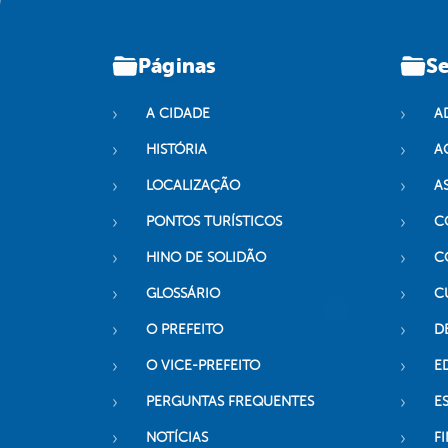
Páginas
Se
A CIDADE
A
HISTÓRIA
A
LOCALIZAÇÃO
A
PONTOS TURÍSTICOS
C
HINO DE SOLIDÃO
C
GLOSSÁRIO
C
O PREFEITO
D
O VICE-PREFEITO
E
PERGUNTAS FREQUENTES
E
NOTÍCIAS
F