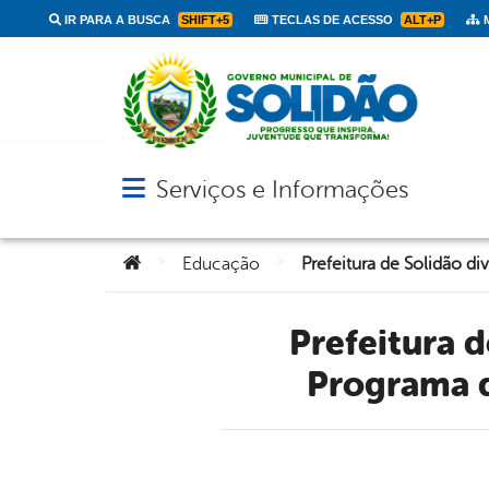
IR PARA A BUSCA
SHIFT+5
TECLAS DE ACESSO
ALT+P
M
Serviços e Informações
Abrir menu principal de navegação
Você está aqui:
>
>
Educação
Prefeitura de Solidão divulga Resultado Preliminar do
Programa d