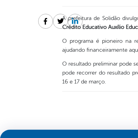
A prefeitura de Solidão divul
Facebook
Twitter
Linkedin
Crédito Educativo
Auxílio Edu
O programa é pioneiro na re
ajudando financeiramente aque
O resultado preliminar pode 
pode recorrer do resultado p
16 e 17 de março.