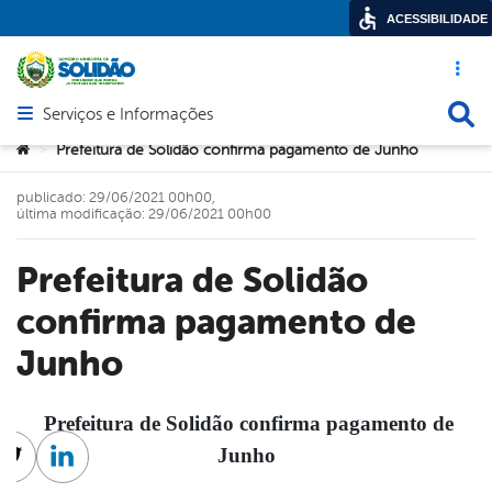
ACESSIBILIDADE
Acesso ráp
Busca
Serviços e Informações
Abrir menu principal de navegação
Você está aqui:
Prefeitura de Solidão confirma pagamento de Junho
>
publicado: 29/06/2021 00h00,
última modificação: 29/06/2021 00h00
Prefeitura de Solidão
confirma pagamento de
Junho
Prefeitura de Solidão confirma pagamento de
Junho
cebook
Twitter
Linkedin