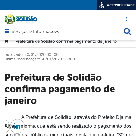
ACESSIBILIDADE
Acesso ráp
Busca
Serviços e Informações
Abrir menu principal de navegação
Você está aqui:
Prefeitura de Solidão confirma pagamento de janeiro
>
publicado: 30/01/2020 00h00,
última modificação: 30/01/2020 00h00
Prefeitura de Solidão
confirma pagamento de
janeiro
A Prefeitura de Solidão, através do Prefeito Djalma
Alves, informa que está sendo realizado o pagamento dos
cebook
Twitter
Linkedin
servidores públicos municipais nesta quinta-feira (30 de