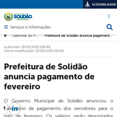
ACESSIBILIDADE
Acesso ráp
Busca
Serviços e Informações
Abrir menu principal de navegação
Você está aqui:
Gabinete do Prefeito
Prefeitura de Solidão anuncia pagamento de fevereiro
>
>
publicado: 28/02/2025 09h49,
última modificação: 13/08/2025 09h55
Prefeitura de Solidão
anuncia pagamento de
fevereiro
O Governo Municipal de Solidão anunciou o
calendário de pagamento dos servidores para o
cebook
Twitter
Linkedin
mês de fevereiro. Os salários serão depositados