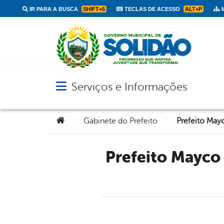
IR PARA A BUSCA
SHIFT+5
TECLAS DE ACESSO
ALT+P
M
Serviços e Informações
Abrir menu principal de navegação
Você está aqui:
>
>
Gabinete do Prefeito
Prefeito Mayco Araújo participa da XXVI marcha a Brasília em