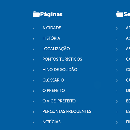
Páginas
Se
A CIDADE
A
HISTÓRIA
A
LOCALIZAÇÃO
A
PONTOS TURÍSTICOS
C
HINO DE SOLIDÃO
C
GLOSSÁRIO
C
O PREFEITO
D
O VICE-PREFEITO
E
PERGUNTAS FREQUENTES
E
NOTÍCIAS
F