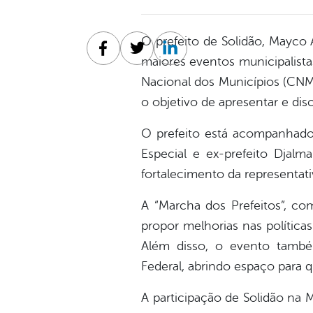
O prefeito de Solidão, Mayco 
Facebook
Twitter
Linkedin
maiores eventos municipalista
Nacional dos Municípios (CNM)
o objetivo de apresentar e dis
O prefeito está acompanhado p
Especial e ex-prefeito Djal
fortalecimento da representati
A “Marcha dos Prefeitos”, co
propor melhorias nas políticas
Além disso, o evento també
Federal, abrindo espaço para 
A participação de Solidão na