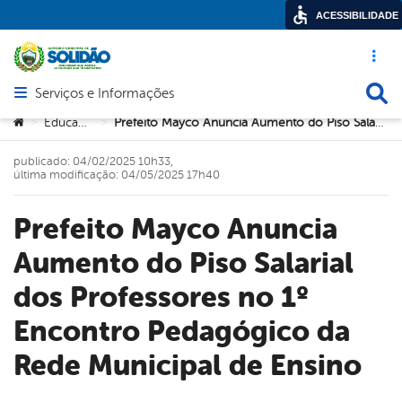
ACESSIBILIDADE
Acesso ráp
Busca
Serviços e Informações
Abrir menu principal de navegação
Você está aqui:
Educação
Prefeito Mayco Anuncia Aumento do Piso Salarial dos Professores no 1º Encontro Pedagógico da Rede Municipal de Ensino
>
>
publicado: 04/02/2025 10h33,
última modificação: 04/05/2025 17h40
Prefeito Mayco Anuncia
Aumento do Piso Salarial
dos Professores no 1º
Encontro Pedagógico da
Rede Municipal de Ensino