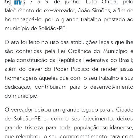
os dias 7 a 9 de junho, Luto Oficial pelo
cebook
Twitter
Linkedin
falecimento do ex–vereador, João Simões, a fim de
homenageá-lo, por o grande trabalho prestado ao
município de Solidão-PE.
O ato foi feito no uso das atribuições legais que lhe
são conferidas pela Lei Orgânica do Município e
pela constituição da República Federativa do Brasil;
além do dever do Poder Público de render justas
homenagens àqueles que com o seu trabalho e sua
dedicação, contribuiram para o desenvolvimento
do município.
O vereador deixou um grande legado para a Cidade
de Solidão-PE e, com o seu falecimento, deixou
grande tristeza para toda população solidanense,
que relembrou o seu comprometimento para com