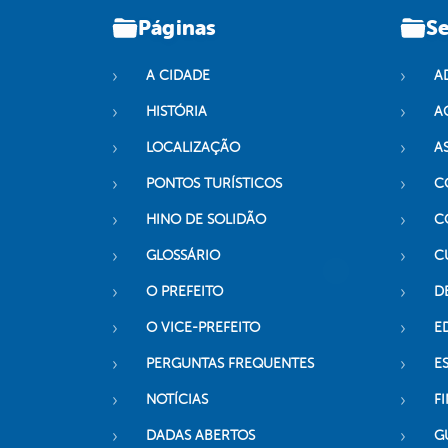
Páginas
Se
A CIDADE
A
HISTÓRIA
A
LOCALIZAÇÃO
A
PONTOS TURÍSTICOS
C
HINO DE SOLIDÃO
C
GLOSSÁRIO
C
O PREFEITO
D
O VICE-PREFEITO
E
PERGUNTAS FREQUENTES
E
NOTÍCIAS
F
DADAS ABERTOS
G