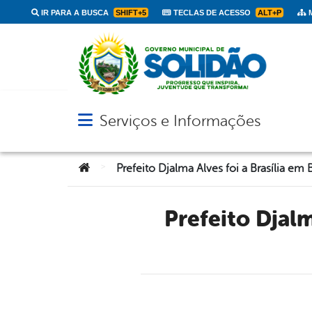
IR PARA A BUSCA
SHIFT+5
TECLAS DE ACESSO
ALT+P
M
Serviços e Informações
Abrir menu principal de navegação
Você está aqui:
>
Prefeito Djalma Alves foi a Brasília em Busca de Melhorias