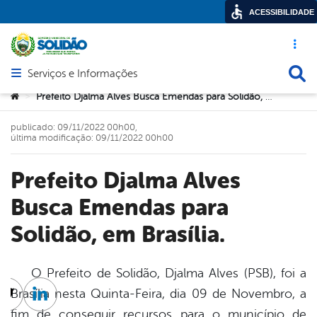
ACESSIBILIDADE
Acesso ráp
Busca
Serviços e Informações
Abrir menu principal de navegação
Você está aqui:
Prefeito Djalma Alves Busca Emendas para Solidão, em Brasília.
>
publicado: 09/11/2022 00h00,
última modificação: 09/11/2022 00h00
Prefeito Djalma Alves
Busca Emendas para
Solidão, em Brasília.
O Prefeito de Solidão, Djalma Alves (PSB), foi a
Brasília nesta Quinta-Feira, dia 09 de Novembro, a
cebook
Twitter
Linkedin
fim de conseguir recursos para o município de