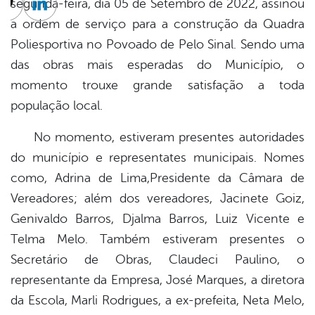
segunda-feira, dia 05 de Setembro de 2022, assinou
cebook
Twitter
Linkedin
a ordem de serviço para a construção da Quadra
Poliesportiva no Povoado de Pelo Sinal. Sendo uma
das obras mais esperadas do Município, o
momento trouxe grande satisfação a toda
população local.
No momento, estiveram presentes autoridades
do município e representates municipais. Nomes
como, Adrina de Lima,Presidente da Câmara de
Vereadores; além dos vereadores, Jacinete Goiz,
Genivaldo Barros, Djalma Barros, Luiz Vicente e
Telma Melo. Também estiveram presentes o
Secretário de Obras, Claudeci Paulino, o
representante da Empresa, José Marques, a diretora
da Escola, Marli Rodrigues, a ex-prefeita, Neta Melo,