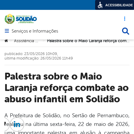
ACESSIBILIDADE
Acesso ráp
Busca
Serviços e Informações
Abrir menu principal de navegação
Você está aqui:
Assistência Social
Palestra sobre o Maio Laranja reforça combate ao abuso infantil em Solidão
>
>
publicado: 23/05/2026 10h09,
última modificação: 26/05/2026 11h49
Palestra sobre o Maio
Laranja reforça combate ao
abuso infantil em Solidão
A Prefeitura de Solidão, no Sertão de Pernambuco,
realizou na última sexta-feira, 22 de maio de 2026,
cebook
Twitter
Linkedin
uma importante palestra em alusão à campanha